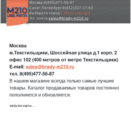
Москва:
8(495)477-56-87
Санкт-Петербург:
8(812)317-17-63
Выберите город:
Список городов
Эл. почта:
sales@brady-m210.ru
Москва
м.Текстильщики, Шоссейная улица д.1 корп. 2
офис 102 (400 метров от метро Текстильщики)
E-mail:
sales@brady-m210.ru
тел.
8(495)477-56-87
В нашем магазине всегда только самые лучшие
товары. Каталог продаваемых товаров постоянно
пополняется и обновляется.
загрузка карты...