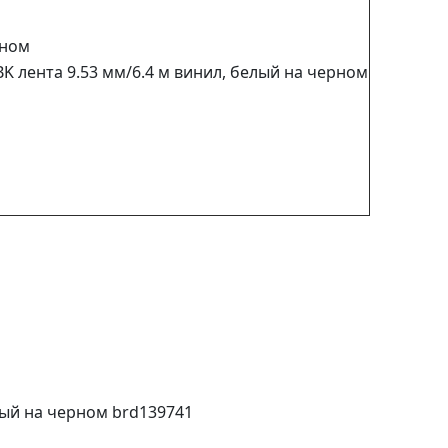
рном
BK лента 9.53 мм/6.4 м винил, белый на черном
лый на черном brd139741