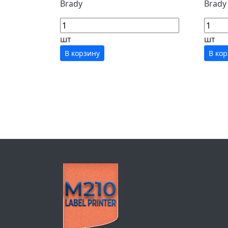
Brady
Brady
шт
шт
В корзину
В ко