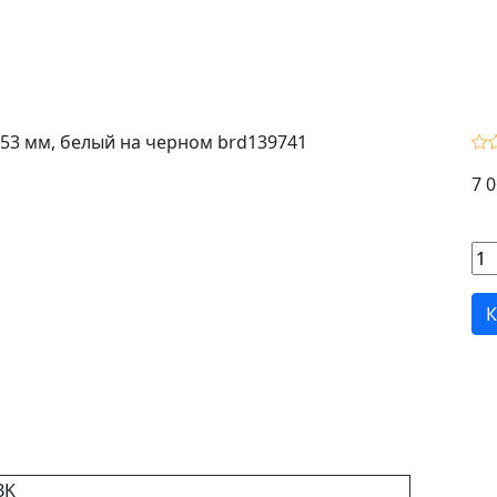
7 0
К
BK