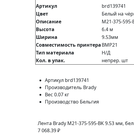
Артикул
brd139741
Цвет
Белый на чё
Описание
M21-375-595-
Высота
6.4 м
Ширина
9.53мм
Совместимость принтера
BMP21
Тип материала
Н/Д
Кол. в упак.
непрер. шт
Артикул
brd139741
Производитель
Brady
Вес
0.07 кг
Производство
Бельгия
Лента Brady M21-375-595-BK 9.53 мм, бе
7 068.39 ₽