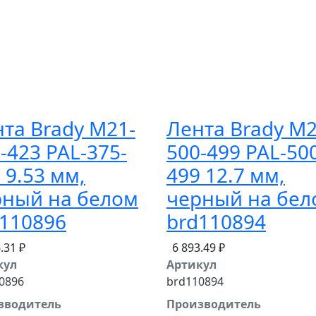
та Brady M21-
Лента Brady M2
-423 PAL-375-
500-499 PAL-50
 9.53 мм,
499 12.7 мм,
рный на белом
черный на бел
110896
brd110894
.31 ₽
6 893.49 ₽
кул
Артикул
0896
brd110894
зводитель
Производитель