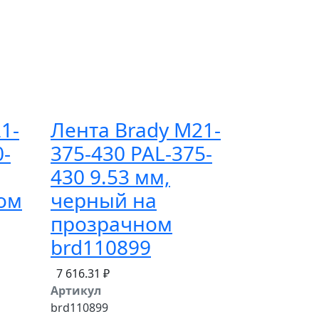
1-
Лента Brady M21-
0-
375-430 PAL-375-
430 9.53 мм,
ом
черный на
прозрачном
brd110899
7 616.31 ₽
Артикул
brd110899