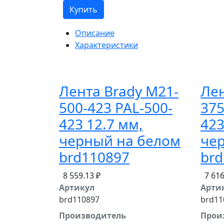
Купить
Описание
Характеристики
Лента Brady M21-
Лен
500-423 PAL-500-
375
423 12.7 мм,
423
черный на белом
че
brd110897
brd
8 559.13 ₽
7 616
Артикул
Арти
brd110897
brd11
Производитель
Прои